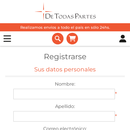
Realizamos envíos a todo el país en sólo 24hs.
Registrarse
Sus datos personales
Nombre:
*
Apellido:
*
Correo electrónico: