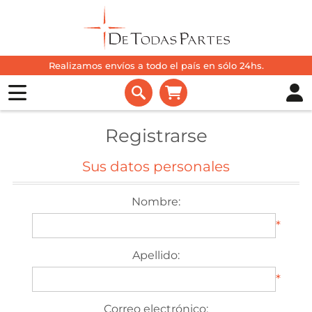
Realizamos envíos a todo el país en sólo 24hs.
Registrarse
Sus datos personales
Nombre:
*
Apellido:
*
Correo electrónico: