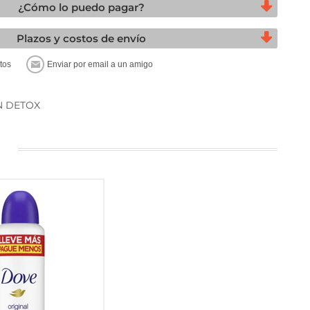
¿Cómo lo puedo pagar?
Plazos y costos de envío
N DETOX