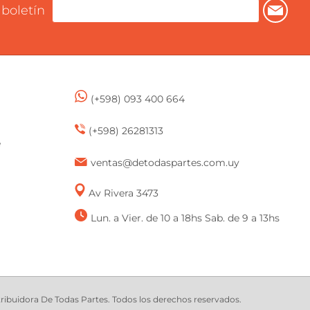
 boletín
(+598) 093 400 664
(+598) 26281313
e
ventas@detodaspartes.com.uy
Av Rivera 3473
Lun. a Vier. de 10 a 18hs Sab. de 9 a 13hs
buidora De Todas Partes. Todos los derechos reservados.