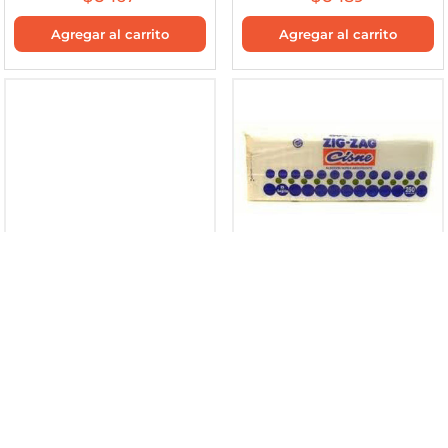
ALCOHOL GEL 250
ALGODON X 100 CISNE
C/BOMBA