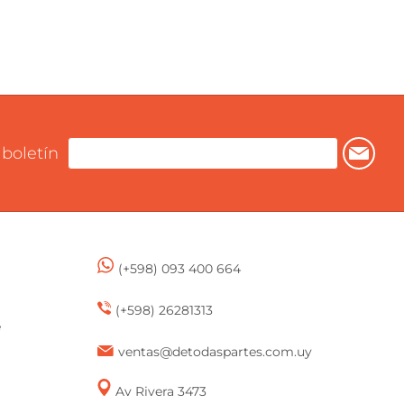
 boletín
(+598) 093 400 664
(+598) 26281313
e
ventas@detodaspartes.com.uy
Av Rivera 3473