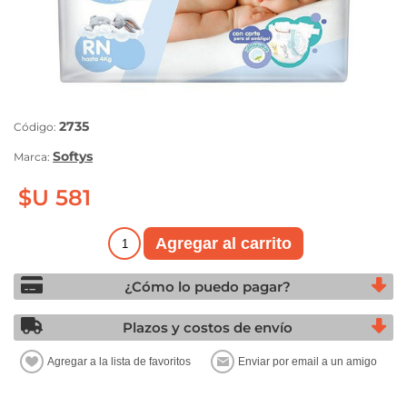
2735
Código:
Softys
Marca:
$U 581
¿Cómo lo puedo pagar?
Plazos y costos de envío