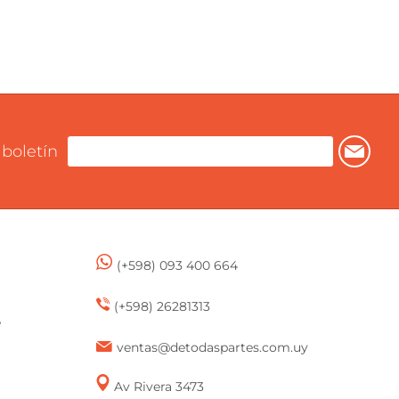
 boletín
(+598) 093 400 664
(+598) 26281313
e
ventas@detodaspartes.com.uy
Av Rivera 3473