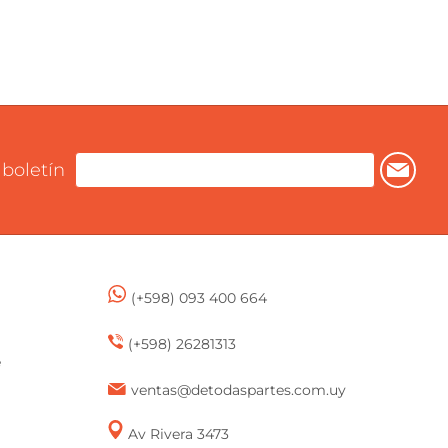
 boletín
(+598) 093 400 664
(+598) 26281313
e
ventas@detodaspartes.com.uy
Av Rivera 3473