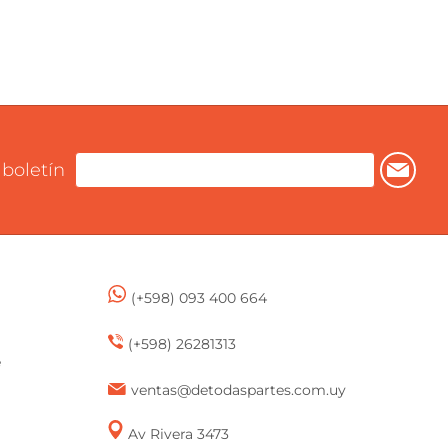
 boletín
(+598) 093 400 664
(+598) 26281313
e
ventas@detodaspartes.com.uy
Av Rivera 3473