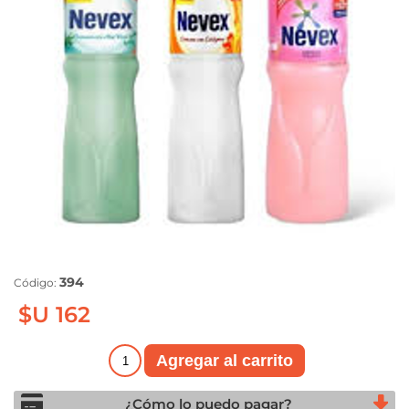
394
Código:
$U 162
¿Cómo lo puedo pagar?