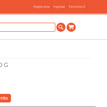
Registrarse
Ingresar
Favoritos
0
0 G