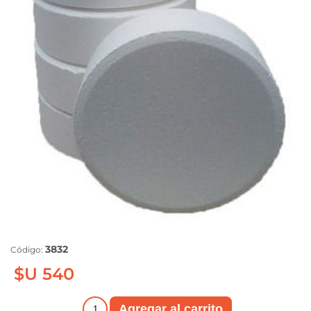
3832
Código:
$U 540