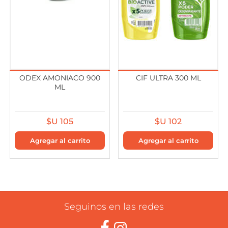
ODEX AMONIACO 900
CIF ULTRA 300 ML
ML
$U 105
$U 102
Seguinos en las redes