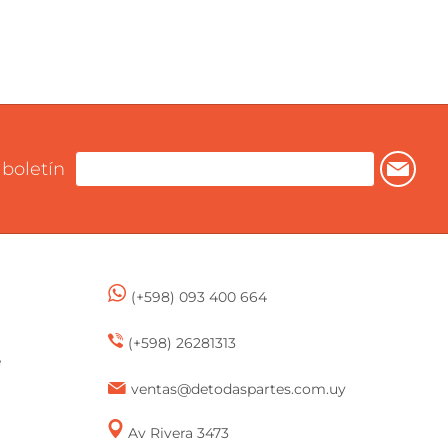
 boletín
(+598) 093 400 664
(+598) 26281313
e
ventas@detodaspartes.com.uy
Av Rivera 3473