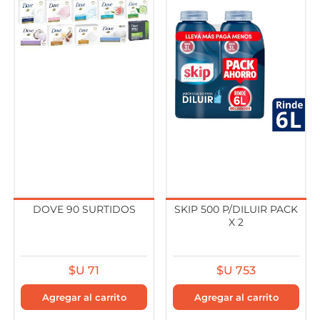
DOVE 90 SURTIDOS
SKIP 500 P/DILUIR PACK
X 2
$U 71
$U 753