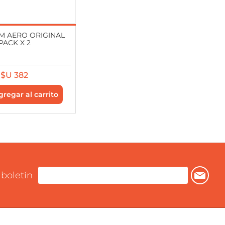
M AERO ORIGINAL
PACK X 2
$U 382
 boletín