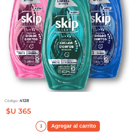
4128
Código:
$U 365