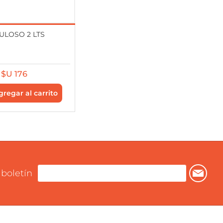
ULOSO 2 LTS
$U 176
 boletín